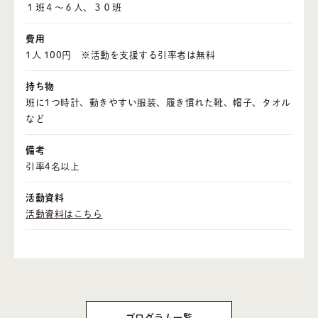
１班４～６人、３０班
・イベント
費用
1人 100円 ※活動を支援する引率者は無料
・食事メニュー
持ち物
班に1つ時計、動きやすい服装、履き慣れた靴、帽子、タオル
・お問い合わせ
など
・アクセス
備考
引率4名以上
・ニュース
活動資料
活動資料はこちら
プログラム一覧