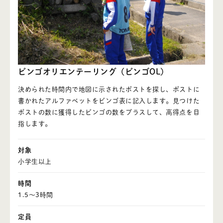
- ご予約について
- ご利用について
・砺波青少年自然の家について
- 自然の家とは
ビンゴオリエンテーリング（ビンゴOL）
・料金案内
決められた時間内で地図に示されたポストを探し、ポストに
書かれたアルファベットをビンゴ表に記入します。見つけた
- 施設利用料
ポストの数に獲得したビンゴの数をプラスして、高得点を目
- 食事料
指します。
- 支払方法
対象
小学生以上
・活動プログラム
時間
- 野外活動
1.5～3時間
- 館内活動
定員
- 近隣の施設と連携してできる活動