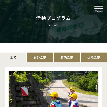
menu
活動プログラム
Activity
0763-37-2002
ie@shizentonami.jp
全て
野外活動
館内活動
近隣活動
・トップ
・施設案内
・ご利用の流れ