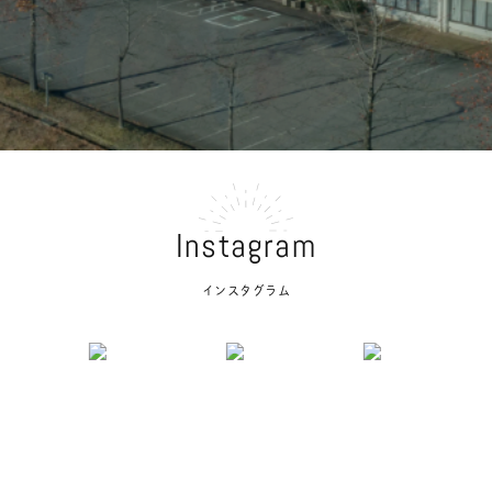
- ご予約について
- ご利用について
・砺波青少年自然の家について
- 自然の家とは
・料金案内
- 施設利用料
Instagram
- 食事料
インスタグラム
- 支払方法
・活動プログラム
- 野外活動
- 館内活動
- 近隣の施設と連携してできる活動