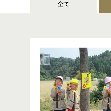
全て
- ご利用について
・砺波青少年自然の家につい
- 自然の家とは