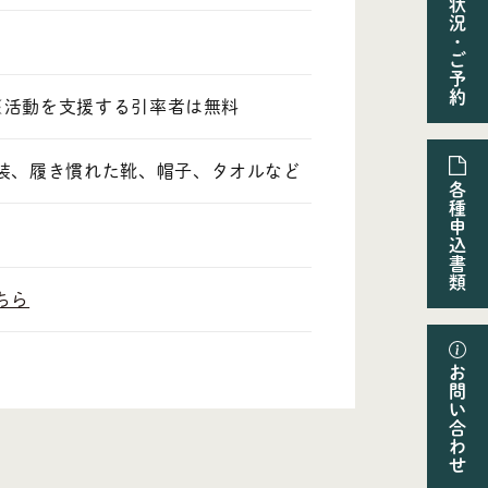
状
況
・
ご
予
約
 ※活動を支援する引率者は無料
装、履き慣れた靴、帽子、タオルなど
各
種
申
込
書
類
ちら
お
問
い
合
わ
せ