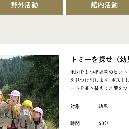
野外活動
館内活動
・活動プログラム
- 野外活動
て
- 館内活動
- 近隣の施設と連携してできる活動
トミーを探せ（幼
地図をもつ指導者のヒント
を見つけ出します｡ポストに
0763-37-2002
ie@shizentonami.jp
ードを並べ替えて言葉をつ
対象
幼児
時間
60分