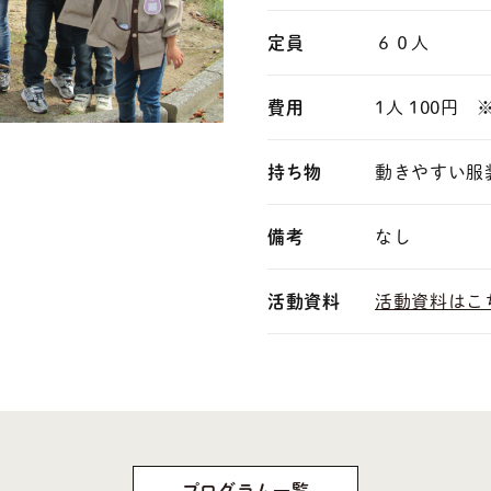
定員
６０人
費用
1人 100円
持ち物
動きやすい服
備考
なし
活動資料
活動資料はこ