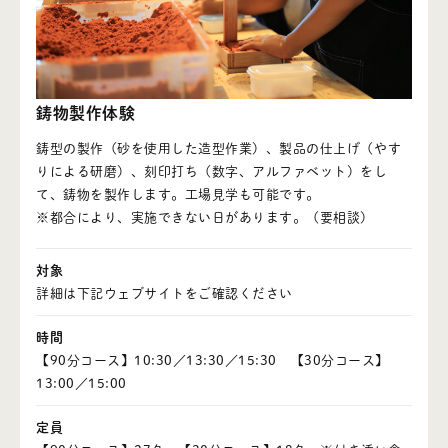
- ご予約について
- ご利用について
・砺波青少年自然の家について
鋳物製作体験
- 自然の家とは
鋳型の製作（砂を使用した造型作業）、製品の仕上げ（やす
りによる研磨）、刻印打ち（数字、アルファベット）をし
・料金案内
て、鋳物を製作します。工場見学も可能です。
- 施設利用料
※都合により、実施できない日があります。（要相談）
- 食事料
対象
- 支払方法
詳細は下記ウェブサイトをご確認ください
・活動プログラム
時間
【90分コース】10:30／13:30／15:30 【30分コース】
- 野外活動
13:00／15:00
- 館内活動
定員
- 近隣の施設と連携してできる活動