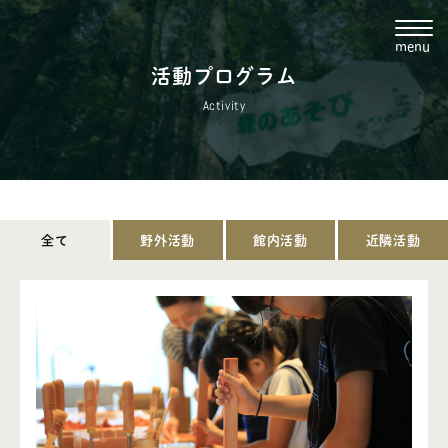
menu
活動プログラム
Activity
0763-37-2002
ie@shizentonami.jp
全て
野外活動
館内活動
近隣活動
・トップ
・施設案内
・ご利用の流れ