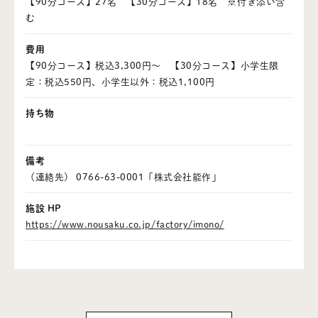
【90分コース】27名 【30分コース】18名 ※付き添い含
む
・イベント
費用
【90分コース】税込3,300円～ 【30分コース】小学生限
・食事メニュー
定：税込550円、小学生以外：税込1,100円
・お問い合わせ
持ち物
・アクセス
備考
（連絡先） 0766-63-0001「株式会社能作」
・ニュース
施設 HP
https://www.nousaku.co.jp/factory/imono/